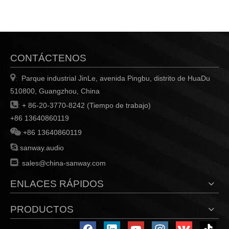
CONTÁCTENOS

Parque industrial JinLe, avenida Pingbu, distrito de HuaDu
:
510800, Guangzhou, China

:
+ 86-20-3770-8242 (Tiempo de trabajo)
+86 13640860119

:
+86 13640860119

:
sanway.audio

:
sales@china-sanway.com
ENLACES RÁPIDOS
PRODUCTOS