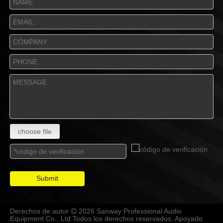
choose file
Submit
Derechos de autor
2026 Sanway Professional Audio

Equipment Co., Ltd Todos los derechos reservados. Apoyado