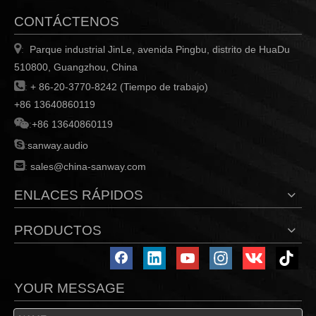
CONTÁCTENOS

Parque industrial JinLe, avenida Pingbu, distrito de HuaDu
:
510800, Guangzhou, China

:
+ 86-20-3770-8242 (Tiempo de trabajo)
+86 13640860119

:
+86 13640860119

:
sanway.audio

:
sales@china-sanway.com
ENLACES RÁPIDOS
PRODUCTOS
YOUR MESSAGE