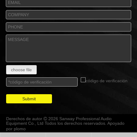
choose file
Submit
Derechos de autor
2026 Sanway Professional Audio

Equipment Co., Ltd Todos los derechos reservados. Apoyado
por
plomo