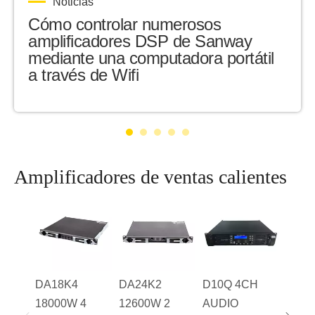
Noticias
Cómo controlar numerosos
amplificadores DSP de Sanway
mediante una computadora portátil
a través de Wifi
Amplificadores de ventas calientes
FP20
D20K
DJ
Ampli
de po
DA18K4
DA24K2
D10Q 4CH
canal
18000W 4
12600W 2
AUDIO