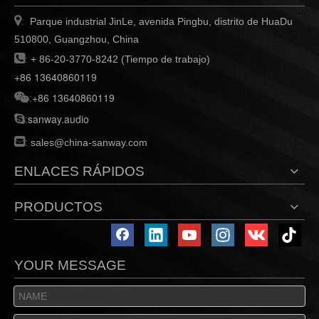

Parque industrial JinLe, avenida Pingbu, distrito de HuaDu
:
510800, Guangzhou, China

:
+ 86-20-3770-8242 (Tiempo de trabajo)
+86 13640860119
:
+86 13640860119

:
sanway.audio

:

sales@china-sanway.com
ENLACES RÁPIDOS
PRODUCTOS
YOUR MESSAGE