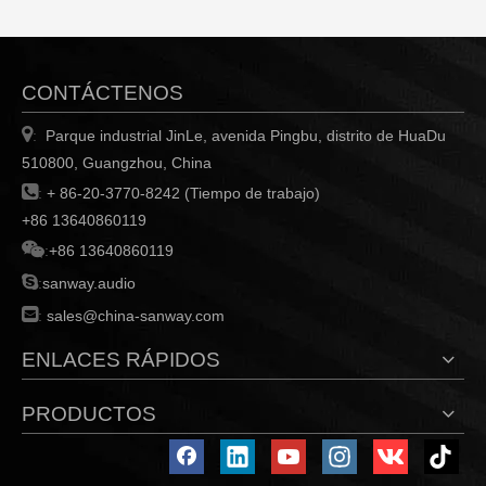
CONTÁCTENOS

Parque industrial JinLe, avenida Pingbu, distrito de HuaDu
:
510800, Guangzhou, China

:
+ 86-20-3770-8242 (Tiempo de trabajo)
+86 13640860119

:
+86 13640860119

:
sanway.audio

:
sales@china-sanway.com
ENLACES RÁPIDOS
PRODUCTOS