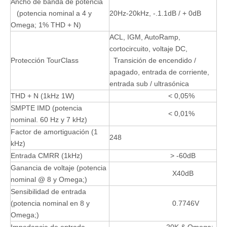
Ancho de banda de potencia
(potencia nominal a 4 y
20Hz-20kHz, -.1.1dB / + 0dB
Omega; 1% THD + N)
ACL, IGM, AutoRamp,
cortocircuito, voltaje DC,
Protección TourClass
Transición de encendido /
apagado, entrada de corriente,
entrada sub / ultrasónica
THD + N (1kHz 1W)
< 0,05%
SMPTE IMD (potencia
< 0,01%
nominal. 60 Hz y 7 kHz)
Factor de amortiguación (1
248
kHz)
Entrada CMRR (1kHz)
> -60dB
Ganancia de voltaje (potencia
X40dB
nominal @ 8 y Omega;)
Sensibilidad de entrada
(potencia nominal en 8 y
0.7746V
Omega;)