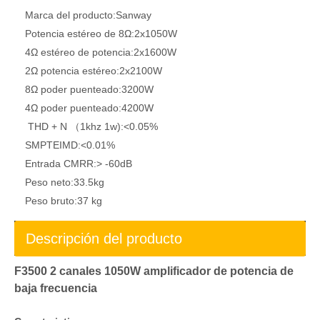
Marca del producto:
Sanway
Potencia estéreo de 8Ω:
2x1050W
4Ω estéreo de potencia:
2x1600W
2Ω potencia estéreo:
2x2100W
8Ω poder puenteado:
3200W
4Ω poder puenteado:
4200W
THD + N （1khz 1w):
<0.05%
SMPTEIMD:
<0.01%
Entrada CMRR:
> -60dB
Peso neto:
33.5kg
Peso bruto:
37 kg
Descripción del producto
F3500 2 canales 1050W amplificador de potencia de
baja frecuencia