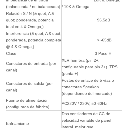
Impedancia de entrada
20K & Omega;
(balanceada / no balanceada)
/ 10K & Omega;
Relación S / N (& quot; A &
quot; ponderada, potencia
96.5dB
total en 4 & Omega;)
Interferencia (& quot; A & quot;
ponderada, potencia completa
> -65dB
@ 4 & Omega;)
Clase
3 Paso H
XLR hembra (pin 2+,
Conectores de entrada (por
configurable para pin 3+). TRS
canal)
(punta +)
Postes de enlace de 5 vías o
Conectores de salida (por
conectores Speakon
canal)
(dependiendo del mercado)
Fuente de alimentación
AC220V / 230V, 50-60Hz
(configurada de fábrica)
Dos ventiladores de CC de
velocidad variable de panel
Enfriamiento
lateral, mejor que