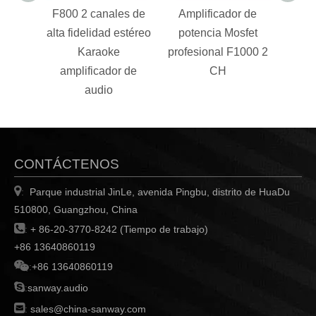
F800 2 canales de
Amplificador de
F4500
alta fidelidad estéreo
potencia Mosfet
Karaoke
profesional F1000 2
Amp
amplificador de
CH
audio
audio
CONTÁCTENOS

Parque industrial JinLe, avenida Pingbu, distrito de HuaDu
:
510800, Guangzhou, China

:
+ 86-20-3770-8242 (Tiempo de trabajo)
+86 13640860119

:
+86 13640860119

:
sanway.audio

:
sales@china-sanway.com