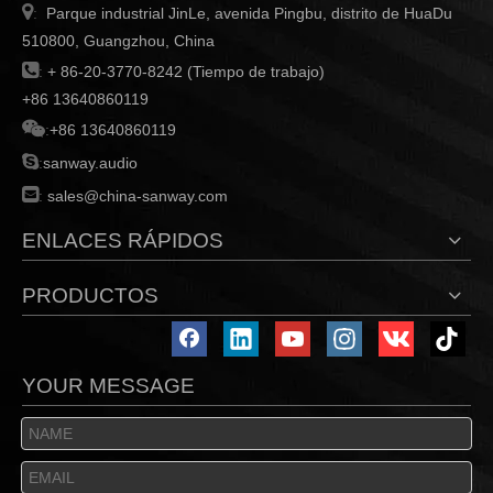

Parque industrial JinLe, avenida Pingbu, distrito de HuaDu
:
510800, Guangzhou, China

:
+ 86-20-3770-8242 (Tiempo de trabajo)
+86 13640860119

:
+86 13640860119

:
sanway.audio

:
sales@china-sanway.com
ENLACES RÁPIDOS
PRODUCTOS
YOUR MESSAGE