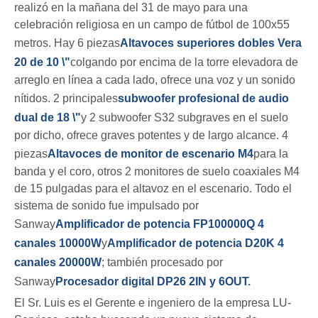
realizó en la mañana del 31 de mayo para una
celebración religiosa en un campo de fútbol de 100x55
metros. Hay 6 piezas
Altavoces superiores dobles Vera
20 de 10 \"
colgando por encima de la torre elevadora de
arreglo en línea a cada lado, ofrece una voz y un sonido
nítidos. 2 principales
subwoofer profesional de audio
dual de 18 \"
y 2 subwoofer S32 subgraves en el suelo
por dicho, ofrece graves potentes y de largo alcance. 4
piezas
Altavoces de monitor de escenario M4
para la
banda y el coro, otros 2 monitores de suelo coaxiales M4
de 15 pulgadas para el altavoz en el escenario. Todo el
sistema de sonido fue impulsado por
Sanway
Amplificador de potencia FP100000Q 4
canales 10000W
y
Amplificador de potencia D20K 4
canales 20000W
; también procesado por
Sanway
Procesador digital DP26 2IN y 6OUT
.
El Sr. Luis es el Gerente e ingeniero de la empresa LU-