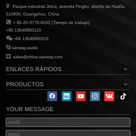

Parque industrial JinLe, avenida Pingbu, distrito de HuaDu
:
510800, Guangzhou, China

:
+ 86-20-3770-8242 (Tiempo de trabajo)
+86 13640860119

:
+86 13640860119

:
sanway.audio

:
sales@china-sanway.com
ENLACES RÁPIDOS
PRODUCTOS
YOUR MESSAGE