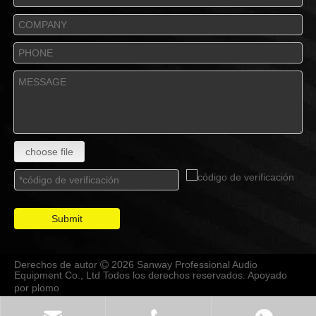
choose file
Submit
Derechos de autor
2026 Sanway Professional Audio

Equipment Co., Ltd Todos los derechos reservados. Apoyado
por
plomo