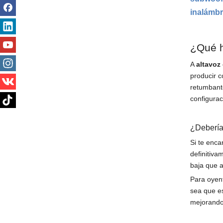
inalámbr
¿Qué h
A
altavoz
producir c
retumbante
configurac
¿Debería
Si te enca
definitiva
baja que a
Para oyen
sea que e
mejorando 