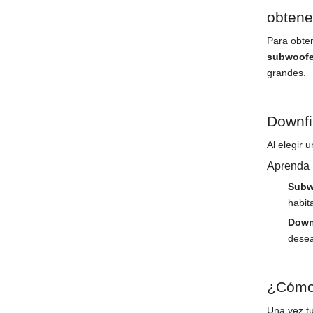
obtene
Para obten
subwoofe
grandes.
Downfi
Al elegir 
Aprenda l
Subw
habit
Down
desea
¿Cómo
Una vez t