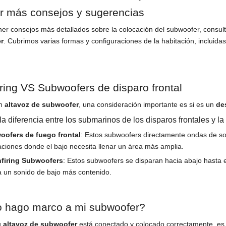
r más consejos y sugerencias
er consejos más detallados sobre la colocación del subwoofer, consul
r
. Cubrimos varias formas y configuraciones de la habitación, incluid
ring VS Subwoofers de disparo frontal
un
altavoz de subwoofer
, una consideración importante es si es un
de
a diferencia entre los submarinos de los disparos frontales y l
oofers de fuego frontal
: Estos subwoofers directamente ondas de son
aciones donde el bajo necesita llenar un área más amplia.
firing Subwoofers
: Estos subwoofers se disparan hacia abajo hasta 
 un sonido de bajo más contenido.
 hago marco a mi subwoofer?
u
altavoz de subwoofer
está conectado y colocado correctamente, es 