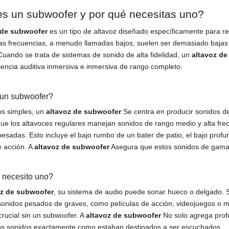
s un subwoofer y por qué necesitas uno?
 de subwoofer
es un tipo de altavoz diseñado específicamente para re
tas frecuencias, a menudo llamadas bajos, suelen ser demasiado bajas
 Cuando se trata de sistemas de sonido de alta fidelidad, un
altavoz d
encia auditiva inmersiva e inmersiva de rango completo.
un subwoofer?
os simples, un
altavoz de subwoofer
Se centra en producir sonidos de
ue los altavoces regulares manejan sonidos de rango medio y alta fre
pesadas. Esto incluye el bajo rumbo de un bater de patio, el bajo pro
e acción. A
altavoz de subwoofer
Asegura que estos sonidos de gama 
 necesito uno?
oz de subwoofer
, su sistema de audio puede sonar hueco o delgado. S
sonidos pesados ​​de graves, como películas de acción, videojuegos o
rucial sin un subwoofer. A
altavoz de subwoofer
No solo agrega prof
os sonidos exactamente como estaban destinados a ser escuchados.