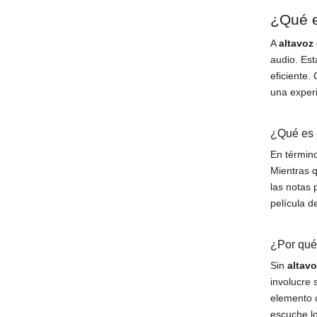
¿Qué e
A
altavoz
audio. Es
eficiente.
una experi
¿Qué es 
En términ
Mientras q
las notas 
película d
¿Por qué
Sin
altav
involucre 
elemento c
escuche l