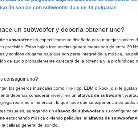
ico de sonido con subwoofer dual de 10 pulgadas
.
ace un subwoofer y debería obtener uno?
 de subwoofer
está específicamente diseñado para manejar sonidos de
on precisión. Estas bajas frecuencias generalmente son de entre 20 Hz
s y sonidos de gama baja que son parte integral de la música, las pelí
ión de audio probablemente carecerá de la potencia y la profundidad 
s conseguir uno?
ntan los géneros musicales como Hip-Hop, EDM o Rock, o si te gustan l
mente deberías considerar invertir en un
altavoz de subwoofer
. A
alta
grega realismo e inmersión, lo que hace que su experiencia de audio 
tes casuales, agregando un
altavoz de subwoofer
a su configuración
sté escuchando música o viendo películas, el
altavoz de subwoofer
As
la calidad general del sonido.