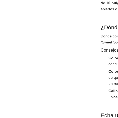
de 10 pu
abiertos o
¿Dónde
Donde col
"Sweet Spo
Consejos
Colo
condu
Colo
de qu
un re
Calib
ubica
Echa u