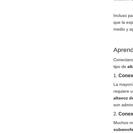
Incluso pa
que la exp
medio y a
Aprend
Conectan
tipo de
al
1.
Conex
La mayorí
requiere u
altavoz 
son admini
2.
Conex
Muchos m
subwoofe