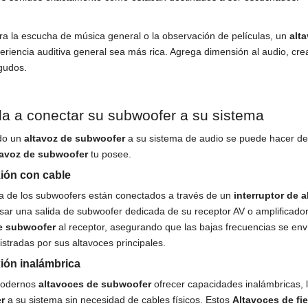
ra la escucha de música general o la observación de películas, un
alt
eriencia auditiva general sea más rica. Agrega dimensión al audio, crea
gudos.
a a conectar su subwoofer a su sistema
do un
altavoz de subwoofer
a su sistema de audio se puede hacer de
tavoz de subwoofer
tu posee.
ión con cable
a de los subwoofers están conectados a través de un
interruptor de 
sar una salida de subwoofer dedicada de su receptor AV o amplificador.
de subwoofer
al receptor, asegurando que las bajas frecuencias se enví
stradas por sus altavoces principales.
ión inalámbrica
odernos
altavoces de subwoofer
ofrecer capacidades inalámbricas, 
r
a su sistema sin necesidad de cables físicos. Estos
Altavoces de fi