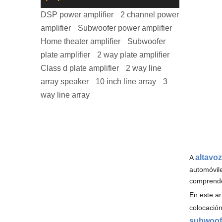
DSP power amplifier
2 channel power
amplifier
Subwoofer power amplifier
Home theater amplifier
Subwoofer
plate amplifier
2 way plate amplifier
Class d plate amplifier
2 way line
array speaker
10 inch line array
3
way line array
altavo
A
automóvile
comprende
En este ar
colocación
subwoofe