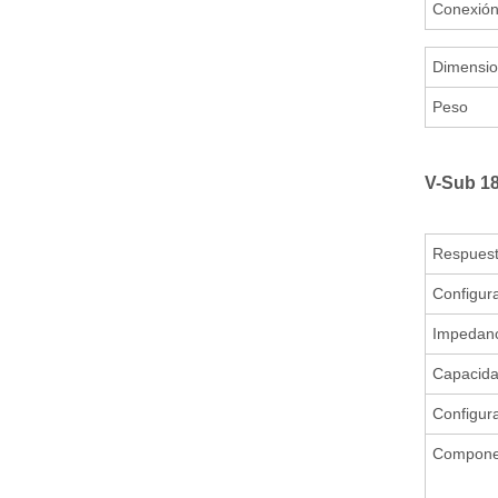
Conexió
Dimensio
Peso
V-Sub 18
Respuest
Configur
Impedanc
Capacida
Configur
Compone