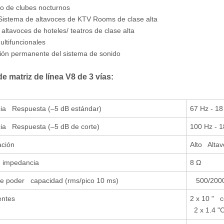
zo de clubes nocturnos
/Sistema de altavoces de KTV Rooms de clase alta
 altavoces de hoteles/ teatros de clase alta
ultifuncionales
ción permanente del sistema de sonido
e matriz de línea V8 de 3 vías:
ia Respuesta (–5 dB estándar)
67 Hz - 18
ia Respuesta (–5 dB de corte)
100 Hz - 
ación
Alto Altav
 impedancia
8 Ω
e poder capacidad (rms/pico 10 ms)
500/200
ntes
2 x 10 " c
2 x 1.4 "C