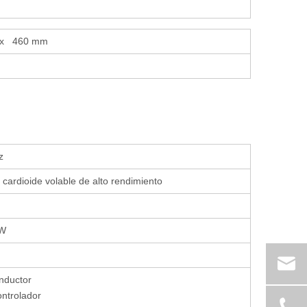
0 x 460 mm
z
cardioide volable de alto rendimiento
 W
nductor
ntrolador