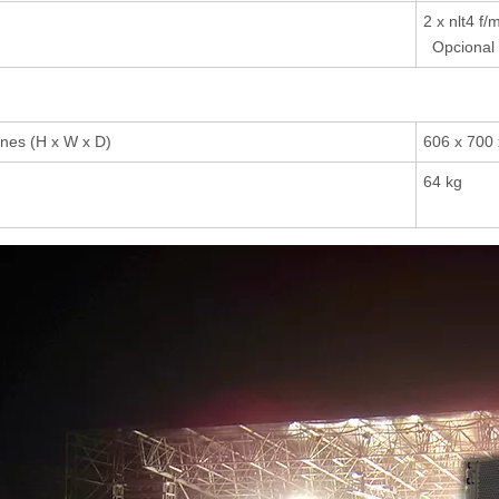
n
2 x nlt4 f/
Opcional 2
nes (H x W x D)
606 x 700
64 kg