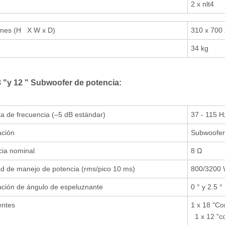
n
2 x nlt4
nes (H X W x D)
310 x 70
34 kg
 "y 12 " Subwoofer de potencia:
a de frecuencia (–5 dB estándar)
37 - 115 H
ación
Subwoofer 
ia nominal
8 Ω
d de manejo de potencia (rms/pico 10 ms)
800/3200
ación de ángulo de espeluznante
0 ° y 2.5 °
ntes
1 x 18 "Co
1 x 12 "co