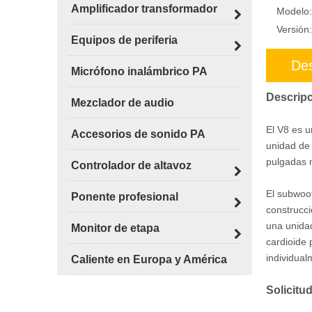
Amplificador transformador
Modelo:
Versión:
Equipos de periferia
Des
Micrófono inalámbrico PA
Descripc
Mezclador de audio
El V8 es u
Accesorios de sonido PA
unidad de 
pulgadas 
Controlador de altavoz
El subwoo
Ponente profesional
construcci
una unida
Monitor de etapa
cardioide 
individua
Caliente en Europa y América
Solicitud