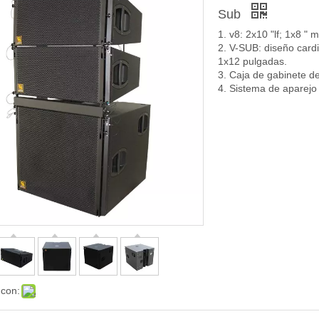
Sub
1. v8: 2x10 "lf; 1x
2. V-SUB: diseño card
1x12 pulgadas.
3. Caja de gabinete d
4. Sistema de aparejo 
 con: