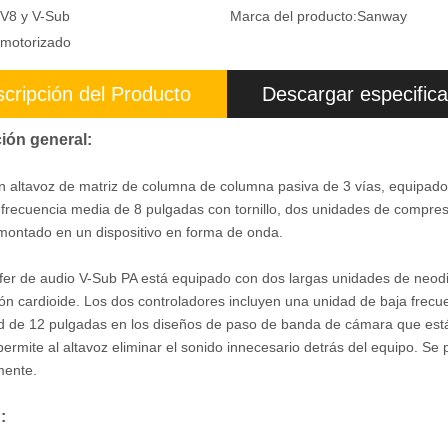
V8 y V-Sub
Marca del producto:
Sanway
motorizado
cripción del Producto
Descargar especifica
ión general:
n altavoz de matriz de columna de columna pasiva de 3 vías, equipad
frecuencia media de 8 pulgadas con tornillo, dos unidades de compresi
montado en un dispositivo en forma de onda.
fer de audio V-Sub PA está equipado con dos largas unidades de neodi
ón cardioide. Los dos controladores incluyen una unidad de baja frecue
d de 12 pulgadas en los diseños de paso de banda de cámara que está
permite al altavoz eliminar el sonido innecesario detrás del equipo. S
lmente.
: