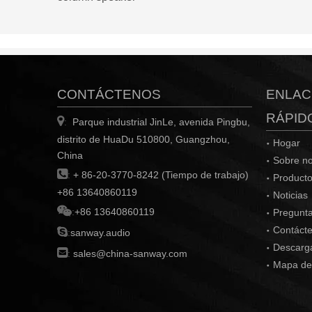
CONTÁCTENOS
ENLAC
RÁPID

Parque industrial JinLe, avenida Pingbu,
:
distrito de HuaDu 510800, Guangzhou,
Hogar
China
Sobre no

:
+ 86-20-3770-8242 (Tiempo de trabajo)
Product
+86 13640860119
Noticias

:
+86 13640860119
Pregunta
Contáct

:
sanway.audio
Descarg

:
sales@china-sanway.com
Mapa del