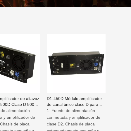
plificador de altavoz
D1-450D Módulo amplificador
1-800D Clase D 800w
de canal único clase D para
l
altavoz activo
 de alimentación
1. Fuente de alimentación
 y amplificador de
conmutada y amplificador de
 Chasis de placa
clase D2. Chasis de placa
amente pequeño y
extremadamente pequeño y