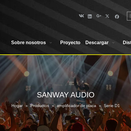
Sobre nosotros
Proyecto
Descargar
Dis
SANWAY AUDIO
Hogar
»
Productos
»
amplificador de placa
»
Serie D1