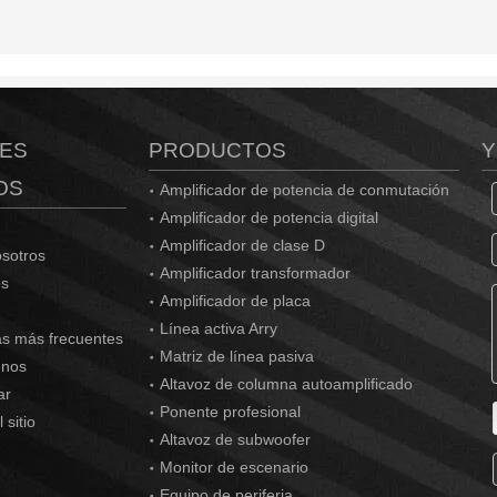
ES
PRODUCTOS
Y
OS
Amplificador de potencia de conmutación
Amplificador de potencia digital
Amplificador de clase D
sotros
Amplificador transformador
os
Amplificador de placa
Línea activa Arry
s más frecuentes
Matriz de línea pasiva
enos
Altavoz de columna autoamplificado
ar
Ponente profesional
 sitio
Altavoz de subwoofer
Monitor de escenario
Equipo de periferia