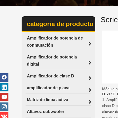
Seri
categoria de producto
Amplificador de potencia de
conmutación
Amplificador de potencia
digital
Amplificador de clase D
amplificador de placa
Módulo am
D1-1KD 1
graves d
Matriz de línea activa
1. Amplif
clase D p
Altavoz subwoofer
altavoz d
matriz de