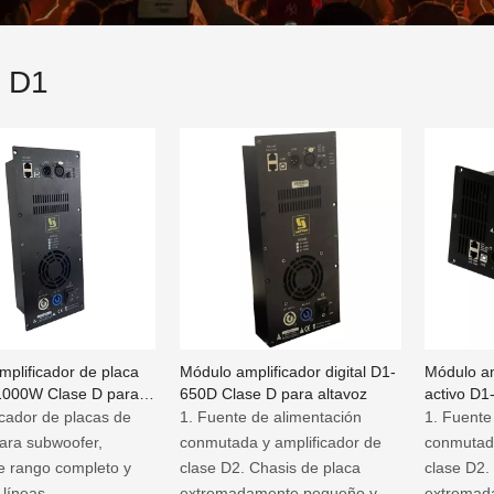
e D1
plificador de placa
Módulo amplificador digital D1-
Módulo am
000W Clase D para
650D Clase D para altavoz
activo D
e subwoofer
de 1 cana
icador de placas de
1. Fuente de alimentación
1. Fuente
ara subwoofer,
conmutada y amplificador de
conmutada
e rango completo y
clase D2. Chasis de placa
clase D2.
 líneas
extremadamente pequeño y
extremad