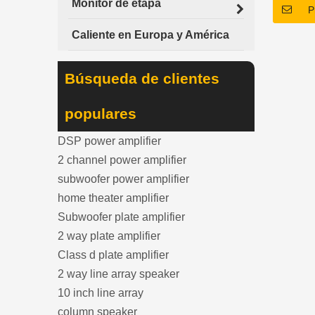
Monitor de etapa
P
fácil.4>.
altavoces
Caliente en Europa y América
completo 
sistemas
Búsqueda de clientes
Estable a
populares
DSP power amplifier
2 channel power amplifier
subwoofer power amplifier
home theater amplifier
Subwoofer plate amplifier
2 way plate amplifier
Class d plate amplifier
2 way line array speaker
10 inch line array
column speaker