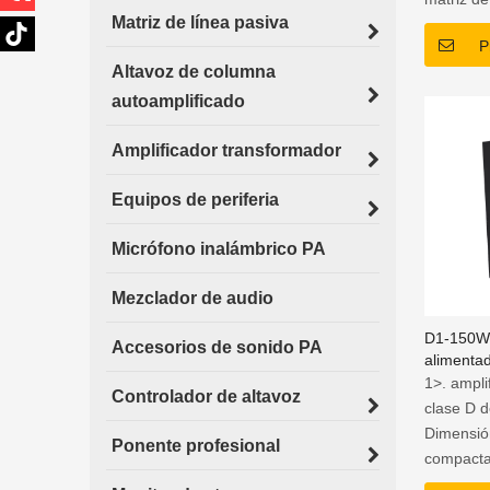
Matriz de línea pasiva
2. Chasi
P
peso lige
Altavoz de columna
3. Contro
integrado
autoamplificado
4. Conec
Amplificador transformador
para la o
remota
Equipos de periferia
Micrófono inalámbrico PA
Mezclador de audio
D1-150W
Accesorios de sonido PA
alimentad
Clase D
1>. ampli
Controlador de altavoz
clase D d
Dimensión
Ponente profesional
compacta
* 67 mm3>