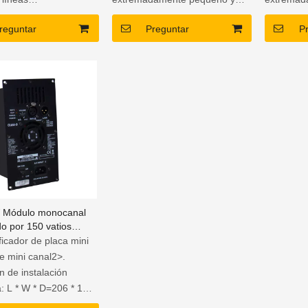
s de placa pequeña y
bajo peso3. DSP versátil
bajo peso
reguntar
Preguntar
P
ro.
montado4. Canal único; 2
montado4.
l de DSP versátil
canales y 3 canales para
canales y
elegir5. Conectores dobles
elegir5. 
tores Double RS485
RS485 para operación con
RS485 pa
peración controlada
control remoto
control r
 Módulo monocanal
o por 150 vatios
ficador de placa mini
e mini canal2>.
 de instalación
: L * W * D=206 * 115
. Instalación ligera y