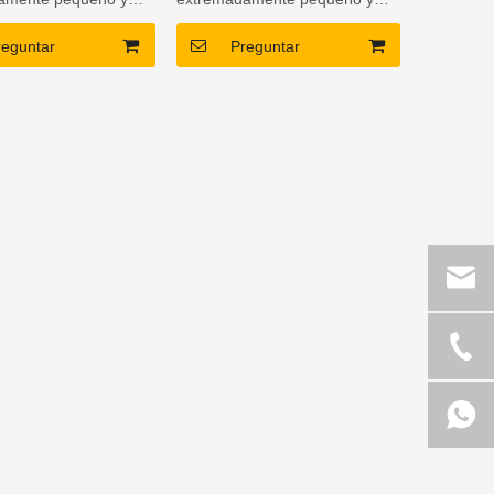
3. DSP versátil
bajo peso3. DSP versátil
reguntar
Preguntar
 Canal único; 2
montado4. canal único; 2
 3 canales para
canales y 3 canales para
Conectores dobles
elegir5. Conectores RS485
ra operación con
dobles para operación a
emoto
control remoto