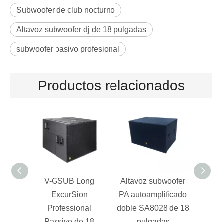
Subwoofer de club nocturno
Altavoz subwoofer dj de 18 pulgadas
subwoofer pasivo profesional
Productos relacionados
V-GSUB Long
Altavoz subwoofer
B18 
ExcurSion
PA autoamplificado
pulga
Professional
doble SA8028 de 18
al
Passive de 18
pulgadas