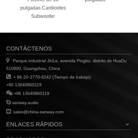
pulgadas Cardioides
Subwoofer
CONTÁCTENOS

Parque industrial JinLe, avenida Pingbu, distrito de HuaDu
:
510800, Guangzhou, China

:
+ 86-20-3770-8242 (Tiempo de trabajo)
+86 13640860119

:
+86 13640860119

:
sanway.audio

:
sales@china-sanway.com
ENLACES RÁPIDOS