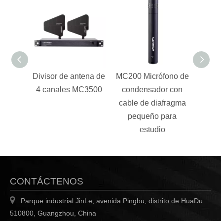
Divisor de antena de
MC200 Micrófono de
4 canales MC3500
condensador con
inalá
cable de diafragma
UHF d
pequeño para
profe
estudio
CONTÁCTENOS

Parque industrial JinLe, avenida Pingbu, distrito de HuaDu
:
510800, Guangzhou, China