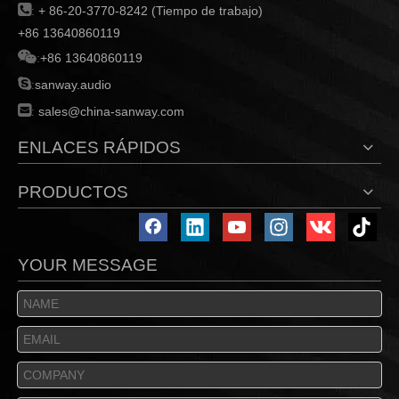

:
+ 86-20-3770-8242 (Tiempo de trabajo)
+86 13640860119

:
+86 13640860119

:
sanway.audio

:
sales@china-sanway.com
ENLACES RÁPIDOS
PRODUCTOS
YOUR MESSAGE