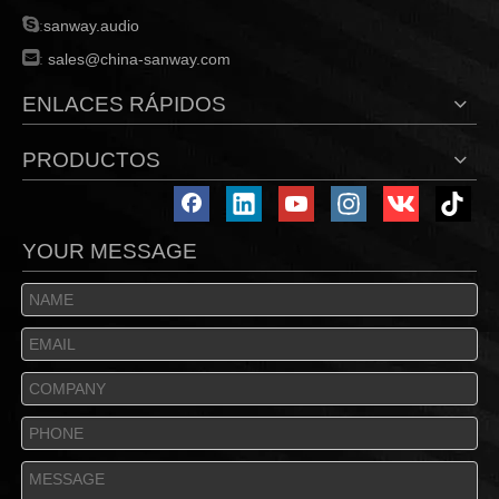

:
sanway.audio

:
sales@china-sanway.com
ENLACES RÁPIDOS
PRODUCTOS
YOUR MESSAGE