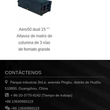
Aero50 dual 15 ""
Altavoz de matriz de
columna de 3 vías
de formato grande
CONTÁCTENOS

Parque industrial JinLe, avenida Pingbu, distrito de HuaDu
:
510800, Guangzhou, China

:
+ 86-20-3770-8242 (Tiempo de trabajo)
+86 13640860119

:
+86 13640860119