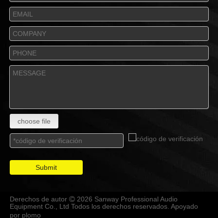
choose file
Submit
Derechos de autor
2026 Sanway Professional Audio

Equipment Co., Ltd Todos los derechos reservados. Apoyado
por
plomo