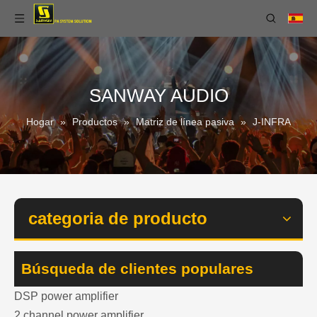
SANWAY AUDIO
Hogar
»
Productos
»
Matriz de línea pasiva
»
J-INFRA
categoria de producto
Búsqueda de clientes populares
DSP power amplifier
2 channel power amplifier