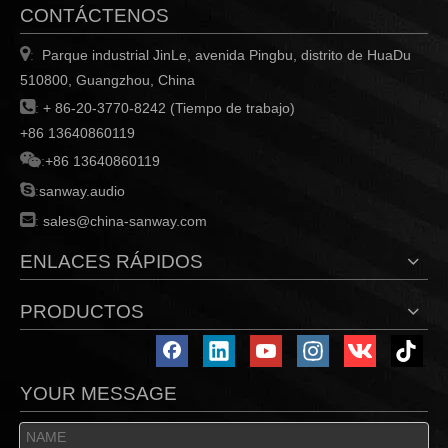
CONTÁCTENOS

Parque industrial JinLe, avenida Pingbu, distrito de HuaDu
:
510800, Guangzhou, China

:
+ 86-20-3770-8242 (Tiempo de trabajo)
+86 13640860119

:
+86 13640860119

:
sanway.audio

:
sales@china-sanway.com
ENLACES RÁPIDOS
PRODUCTOS
YOUR MESSAGE